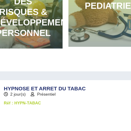
DES
PEDIATRIE
RISQUES &
ÉVELOPPEMENT
PERSONNEL
HYPNOSE ET ARRET DU TABAC
2 jour(s)
Présentiel
Réf : HYPN-TABAC