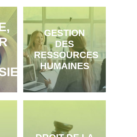
E,
GESTION
R
DES
RESSOURCES
HUMAINES
SIE